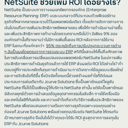
NetSuite ช่วยเพิ่ม ROI ได้อย่างไร?
NetSuite เป็นระบบการวางแผนทรัพยากรองค์กร (Enterprise
Resource Planning: ERP) บนระบบคลาวด์ที่ประกอบด้วยฟีเจอร์ทาง
ธุรกิจที่หลากหลายและรวมไว้ในแพลตฟอร์มเดียว ตั้งแต่การจัดการทางการ
เงินไปจนถึงการเพิ่มประสิทธิภาพซัพพลายเชน เพื่อให้การดำเนินงานง่ายขึ้น
และเพิ่มประสิทธิภาพการทำงานโดยรวมทราบหรือไม่ว่า มีเพียง 9% ของ
องค์กรเท่านั้นที่รายงานว่าไม่มีการเพิ่มขึ้นของ ROI หลังจากการใช้งาน
ERP ในขณะที่องค์กรกว่า
95% ตระหนักถึงการปรับปรุงกระบวนการต่าง
ๆ อันเป็นผลโดยตรงจากการรวมระบบ ERP
สถิตินี้แสดงให้เห็นถึงศักยภาพ
ในการขับเคลื่อนการเปลี่ยนแปลงของแพลตฟอร์ม NetSuite ในแง่การเพิ่ม
ประสิทธิภาพการดำเนินธุรกิจแล้วการใช้ ERP ส่งผลต่อ ROI ได้อย่างไร? คำ
ตอบอยู่ที่การประหยัดต้นทุนการดำเนินงาน การวิเคราะห์ข้อมูลแบบเรียลไทม์
และการตัดสินใจที่ดีขึ้น ซึ่งปัจจัยทั้งหมดนี้ช่วยสร้างผลกำไรที่ดีต่อผล
ประกอบการเช่นเดียวกับ Jcurve Solutions ซึ่งเป็นพาร์ทเนอร์โซลูชัน
NetSuite ที่ไม่ได้เป็นเพียงผู้ให้บริการ NetSuite เท่านั้น แต่ยังเป็นพาร์ทเนอ
ร์เชิงกลยุทธ์ด้วยการนำเสนอข้อมูลอุตสาหกรรมในเชิงลึก การใช้เครื่องมือ
และเทคโนโลยีที่ทันสมัย และความเข้าใจเกี่ยวกับวิธีการเพิ่มประสิทธิภาพของ
NetSuite เพื่อตอบสนองความต้องการทางธุรกิจเฉพาะของคุณอย่าง
ถ่องแท้ Jcurve Solutions พร้อมช่วยคุณปรับแต่ง NetSuite ให้ตรงกับ
เป้าหมายทางธุรกิจ จึงมั่นใจได้ว่าคุณจะได้รับ ROI สูงสุดจากการลงทุนใน
ERP กับ Jcurve Solutions