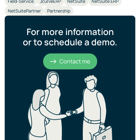
Field-Service
JcurveERP
NetSuite
NetSuite ERP
NetSuitePartner
Partnership
For more information
or to schedule a demo.​
Contact me