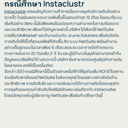
กรณีศึกษา Instaclustr
Instacluster
เคยเผชิญกับความท้าทายเนื่องจากธุรกิจมีการเติบโตอย่าง
รวดเร็ว โดยมีผลประกอบการเพิ่มขึ้นเป็นสองเท่าทุก 12 เดือน ในขณะที่ระบบ
เริ่มต้นอย่าง Xero นั้นไม่เพียงพอในแง่ของความสามารถในการปรับขนาด
และประสิทธิภาพ เพื่อแก้ไขปัญหาเหล่านี้ บริษัทฯ ได้เลือกใช้ NetSuite
เวอร์ชั่น MidMarket และทำงานร่วมกับ Jcurve Solutions เพื่อรับมือกับ
การเติบโตให้เร็วที่สุดผลลัพธ์ที่เกิดขึ้น คือ ระบบ NetSuite พร้อมทำงาน
อย่างเต็มรูปแบบในเวลาเพียง 6 เดือน ลดระยะเวลาการจัดทำรายงาน
ทางการเงินจาก 20 วันเหลือ 2-3 วัน และผู้มีอำนาจในธุรกิจสามารถเข้าถึง
ข้อมูลแบบเรียลไทม์ได้ นอกจากนี้ บริษัทฯ ยังสามารถรวมศูนย์ธุรกิจการเงิน
ในหลายประเทศให้เป็นหนึ่งเดียว
จึงกล่าวได้ว่ากรณีศึกษานี้เป็นตัวอย่างหนึ่งที่ทำให้ธุรกิจเพิ่ม ROI ได้โดยการ
ร่วมมือกับพาร์ทเนอร์ NetSuite ในเชิงกลยุทธ์ โดยเฉพาะอย่างยิ่งในด้าน
ประสิทธิภาพ การตัดสินใจ และการปรับขนาดได้ตามการเติบโตของธุรกิจ
หากธุรกิจของคุณกำลังเติบโตหรือมีลักษณะเช่นเดียวกับ Instacluster
โปรดนัดหมายกับผู้เชี่ยวชาญ NetSuite เพื่อรับคำปรึกษาวันนี้