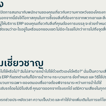
ง
น การเปิดการสนทนากับพนักงานของคุณเกี่ยวกับความคาดหวังของโครง
ากนี้ยังให้โอกาสคุณในการชี้แจงสิ่งที่ต้องการจากพวกเขาและสิ่งที่
้บริการ ERP ของคุณเกี่ยวกับสิ่งที่คุณต้องการบรรลุ จะช่วยกำหนด
นชัดเจนว่าอะไรอยู่ในหรือนอกขอบเขต ไม่มีอะไรแย่ไปกว่าการไปถึงจุดสิ้น
มเชี่ยวชาญ
ช้หรือไม่? ฉันไม่สามารถนำไปใช้ด้วยตัวเองได้หรือ?” นั่นเป็นความเสี่ยง
่อน ERP ที่แตกต่างกันก็มีการนำทาง กระบวนการ ข้อกำหนด และวิธีใช้ป
กระบวนการเฉพาะของตนเองซึ่งอาจต้องพิจารณาระหว่างการนำไปใช้
รถโดยไม่มีใบขับขี่ คุณอาจออกจากโรงรถได้ แต่มีความเสี่ยงในทุกกา
ารถช่วยประหยัดเวลา ความเจ็บปวด และค่าใช้จ่ายเพิ่มเติมในการแก้